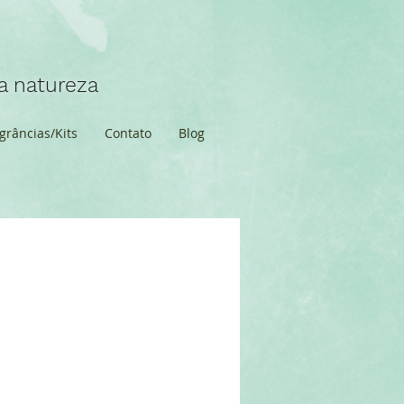
 natureza
grâncias/Kits
Contato
Blog