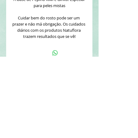
para peles mistas
Cuidar bem do rosto pode ser um 
prazer e não má obrigação. Os cuidados 
diários com os produtos Natuflora 
trazem resultados que se vê!
CONTATE A NATUFLORA
REDES SOCIAIS
Tel:
(11) 4617-9500
Segunda - Sexta: 9h - 16:30
natuflora@naturelle.com.br