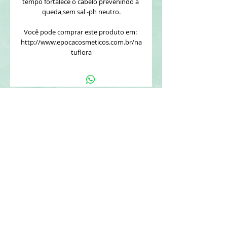
tempo fortalece o cabelo prevenindo a 
queda,sem sal -ph neutro.
Você pode comprar este produto em: 
http://www.epocacosmeticos.com.br/na
tuflora
CONTATE A NATUFLORA
REDES SOCIAIS
Tel:
(11) 4617-9500
Segunda - Sexta: 9h - 16:30
natuflora@naturelle.com.br