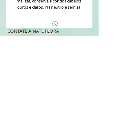
melissa, conserva a cor dos cabelos 
louros e claros. PH neutro e sem sal.
CONTATE A NATUFLORA
REDES SOCIAIS
Tel:
(11) 4617-9500
Segunda - Sexta: 9h - 16:30
natuflora@naturelle.com.br
Política de privacidade