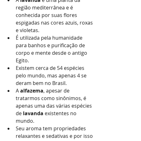
A 
lavanda
 é uma planta da 
região mediterrânea e é 
conhecida por suas flores 
espigadas nas cores azuis, roxas 
e violetas.
É utilizada pela humanidade 
para banhos e purificação de 
corpo e mente desde o antigo 
Egito. 
Existem cerca de 54 espécies 
pelo mundo, mas apenas 4 se 
deram bem no Brasil.
A 
alfazema
, apesar de 
tratarmos como sinônimos, é 
apenas uma das várias espécies 
de 
lavanda
 existentes no 
mundo. 
Seu aroma tem propriedades 
relaxantes e sedativas e por isso 