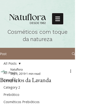
Cosméticos com toque
da natureza
Post
All Posts
Natuflora
All Posts
Sep 3, 2019
1 min read
Benefícios da Lavanda
Category 1
Category 2
Prebiótico
Cosméticos Prebióticos